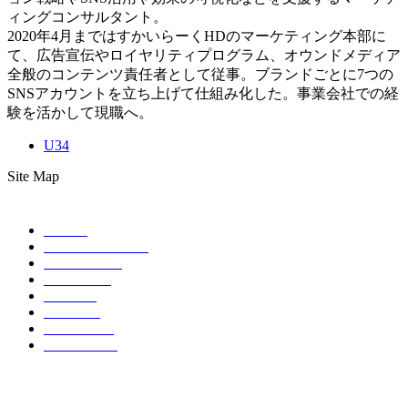
ィングコンサルタント。
2020年4月まではすかいらーくHDのマーケティング本部に
て、広告宣伝やロイヤリティプログラム、オウンドメディア
全般のコンテンツ責任者として従事。ブランドごとに7つの
SNSアカウントを立ち上げて仕組み化した。事業会社での経
験を活かして現職へ。
U34
Site Map
HOME
ABOUT EVENT
SCHEDULE
SPONSOR
TICKET
ACCESS
CONTACT
COMPANY