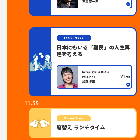
三浦 宗一郎
Social Good
日本にもいる「難民」の人生再
建を考える
特定非営利活動法人
WELgee
加藤 冬華
11:55
Networking
席替え ランチタイム