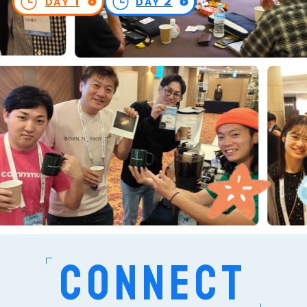
1
2
DAY
DAY
マーケターの集い 2Days Camp Under 34は
多くの方のご支援・ご参加を賜り、
大盛況にて開催することができました。
皆様、誠にありがとうございました！
イベントについて
ABOUT EVENT
CONNECT