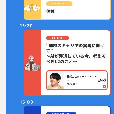
Breaktime
休憩
15:20
Session
"理想のキャリアの実現に向け
て"
〜AIが浸透している今、考える
べき12のこと〜
株式会社ディー・エヌ・エ
ー
今西 陽介
16:00