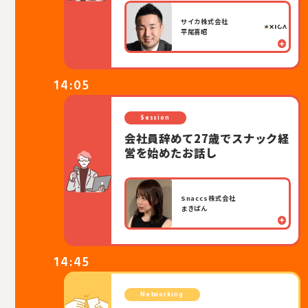
サイカ株式会社
平尾喜昭
14:05
Session
会社員辞めて27歳でスナック経
営を始めたお話し
Snaccs株式会社
まきぱん
14:45
Networking