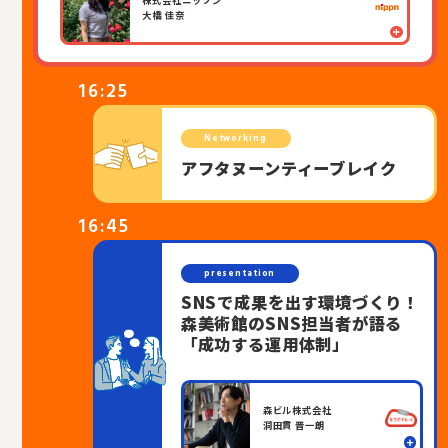
大橋 佳奈
16:25
Networking
アフタヌーンティーブレイク
16:45
presentation
SNSで成果を出す環境づくり！
森美術館のSNS担当者が語る
「成功する運用体制」
森ビル株式会社
洞田貫 晋一朗